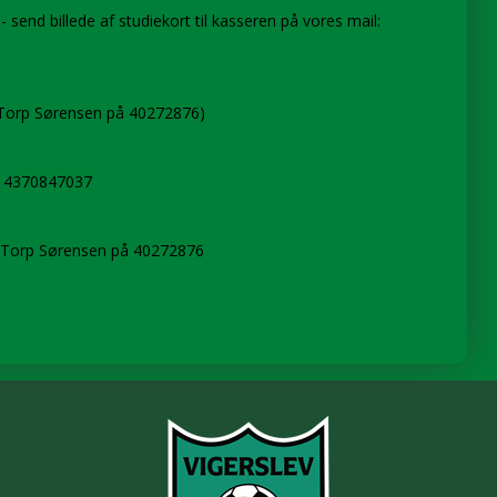
 - send billede af studiekort til kasseren på vores mail:
o Torp Sørensen på
40272876
)
.: 4370847037
 Torp Sørensen på
40272876