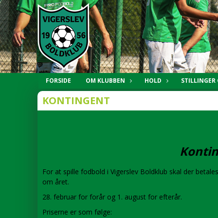
FORSIDE
OM KLUBBEN
HOLD
STILLINGER
KONTINGENT
Konti
For at spille fodbold i Vigerslev Boldklub skal der betal
om året.
28. februar for forår og 1. august for efterår.
Priserne er som følge: