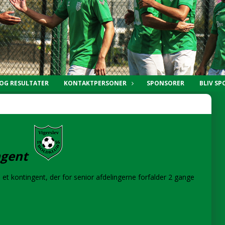
 OG RESULTATER
KONTAKTPERSONER
SPONSORER
BLIV S
ngent
es et kontingent, der for senior afdelingerne forfalder 2 gange