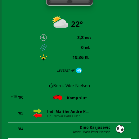
22°
3,8
m/s
0
ml.
19:36
Kl.
LEVERET AF
Bernt Vibe Nielsen
+10
'90
Kamp slut
Ind: Malthe André Kofoed-Nielsen
'85
Ud: Nicolai Dahl Olsen
Dino Karjasevic
'84
Assist: Mads Peter Hansen