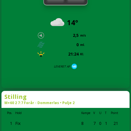
14°
2,5
m/s
0
ml.
21:24
Kl.
LEVERET AF
Stilling
M+60 2 7:7 Forår - Dommerløs • Pulje 2
Pos.
Hold
Kampe
V
U
T
Point
1
Fix
8
7
0
1
21