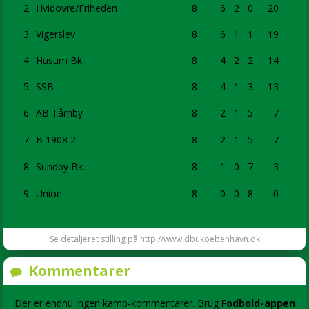
2
Hvidovre/Friheden
8
6
2
0
20
3
Vigerslev
8
6
1
1
19
4
Husum Bk
8
4
2
2
14
5
SSB
8
4
1
3
13
6
AB Tårnby
8
2
1
5
7
7
B 1908 2
8
2
1
5
7
8
Sundby Bk.
8
1
0
7
3
9
Union
8
0
0
8
0
Se detaljeret stilling på http://www.dbukoebenhavn.dk
Kommentarer
Der er endnu ingen kamp-kommentarer. Brug
Fodbold-appen