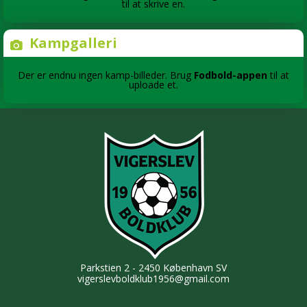
til at skrive en.
Kampgalleri
Der er endnu ingen kamp-billeder. Brug
Fodbold-appen
til at
uploade et.
Parkstien 2 - 2450 København SV
vigerslevboldklub1956@gmail.com