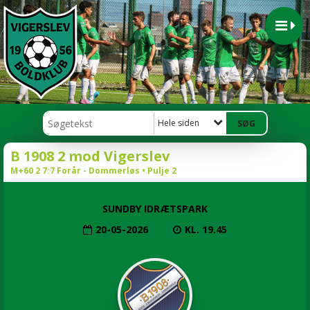
Hele siden
B 1908 2 mod Vigerslev
M+60 2 7:7 Forår - Dommerløs • Pulje 2
SUNDBY IDRÆTSPARK
20-05-2026
KL. 19.45